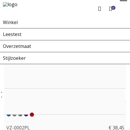
0
Winkel
Home
Winkel
Overzetbrillen
VZ-0002PL
Leestest
Overzetmaat
Stijlzoeker
VZ-0002PL
€ 38,45