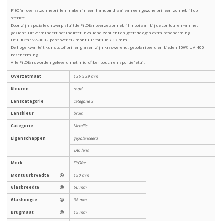
FitOfar overzetzonnebrillen maken in een handomdraai van een gewone bril een zonnebril op
sterkte.
Door zijn speciale ontwerp sluit de FitOfar overzetzonnebril mooi aan bij de contouren van het
gezicht. Dit vermindert het indirect invallend zonlicht en geeft de ogen extra bescherming.
De FitOfar VZ-0002 past over elk montuur tot 136 x 39 mm.
De hoge kwaliteit kunststof brillenglazen zijn kraswerend, gepolariseerd en bieden 100% UV-400
bescherming.
Alle FitOfars worden geleverd met microfiber pouch en sportief etui.
Overzetmaat
136 x 39 mm
Kleuren
rood
Lenscategorie
categorie 3
Lenskleur
bruin
Categorie
Metallic
Eigenschappen
gepolariseerd
TAC lens
Merk
FitOfar
Montuurbreedte
Ⓐ
150 mm
Glasbreedte
Ⓑ
60 mm
Glashoogte
Ⓒ
38 mm
Brugmaat
Ⓓ
15 mm