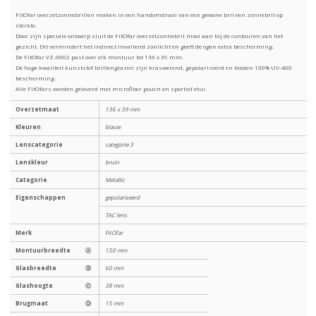
FitOfar overzetzonnebrillen maken in een handomdraai van een gewone bril een zonnebril op
sterkte.
Door zijn speciale ontwerp sluit de FitOfar overzetzonnebril mooi aan bij de contouren van het
gezicht. Dit vermindert het indirect invallend zonlicht en geeft de ogen extra bescherming.
De FitOfar VZ-0002 past over elk montuur tot 136 x 39 mm.
De hoge kwaliteit kunststof brillenglazen zijn kraswerend, gepolariseerd en bieden 100% UV-400
bescherming.
Alle FitOfars worden geleverd met microfiber pouch en sportief etui.
Overzetmaat
136 x 39 mm
Kleuren
blauw
Lenscategorie
categorie 3
Lenskleur
bruin
Categorie
Metallic
Eigenschappen
gepolariseerd
TAC lens
Merk
FitOfar
Montuurbreedte
Ⓐ
150 mm
Glasbreedte
Ⓑ
60 mm
Glashoogte
Ⓒ
38 mm
Brugmaat
Ⓓ
15 mm