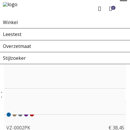
0
Winkel
Home
Winkel
Overzetbrillen
VZ-0002PK
Leestest
Overzetmaat
Stijlzoeker
VZ-0002PK
€ 38,45