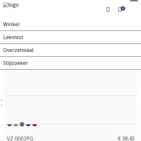
0
Winkel
Home
Winkel
Overzetbrillen
VZ-0002PG
Leestest
Overzetmaat
Stijlzoeker
VZ-0002PG
€ 38,45