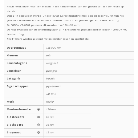
FitOfar overzetzonnebrillen maken in een handomdraai van een gewone bril een zonnebril op
sterkte.
Door zijn speciale ontwerp sluit de FitOfar overzetzonnebril mooi aan bij de contouren van het
gezicht. Dit vermindert het indirect invallend zonlicht en geeft de ogen extra bescherming.
De FitOfar VZ-0002 past over elk montuur tot 136 x 39 mm.
De hoge kwaliteit kunststof brillenglazen zijn kraswerend, gepolariseerd en bieden 100% UV-400
bescherming.
Alle FitOfars worden geleverd met microfiber pouch en sportief etui.
Overzetmaat
136 x 39 mm
Kleuren
grijs
Lenscategorie
categorie 3
Lenskleur
groengrijs
Categorie
Metallic
Eigenschappen
gepolariseerd
TAC lens
Merk
FitOfar
Montuurbreedte
Ⓐ
150 mm
Glasbreedte
Ⓑ
60 mm
Glashoogte
Ⓒ
38 mm
Brugmaat
Ⓓ
15 mm