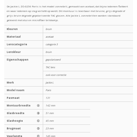
De Jackie L ZO-0256 Paris is het model zonnebril, gemaakt van acetaat, dat bijna iedereen flatteert
en waar iedereen op slag verliefd op wordt. Dit montuur is leverbaar met bruine, grijs dégradé of
grijs-bruin dégradé gepolariseerde TAC glazen. Alle Jackie L zonnebrillen worden standaard
geleverd met etui en microfiber brildoekje.
Kleuren
bruin
Materiaal
acetaat
Lenscategorie
categorie 3
Lenskleur
bruin
Eigenschappen
gepolariseerd
TAC lens
ook voor correctie
Merk
Jackie L
Model naam
Paris
Pasmaat
131
Montuurbreedte
Ⓐ
142 mm
Glasbreedte
Ⓑ
51 mm
Glashoogte
Ⓒ
45 mm
Brugmaat
Ⓓ
23 mm
Veerlengte
Ⓔ
145 mm