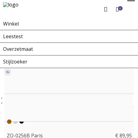
0
Winkel
Home
Winkel
Zonnebrillen
ZO-0256B Paris
Leestest
Overzetmaat
Stijlzoeker
ZO-0256B Paris
€ 89,95