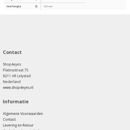
Veerlengte
Ⓔ
145 mm
Contact
Shop4eyes
Platinastraat 75
8211 AR Lelystad
Nederland
www.shop4eyes.nl
Informatie
Algemene Voorwaarden
Contact
Levering en Retour