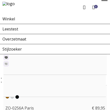
0
Winkel
Home
Winkel
Zonnebrillen
ZO-0256A Paris
Leestest
Overzetmaat
Stijlzoeker
ZO-0256A Paris
€ 89,95