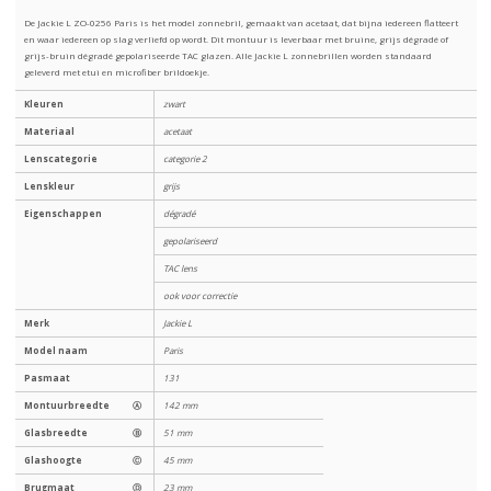
De Jackie L ZO-0256 Paris is het model zonnebril, gemaakt van acetaat, dat bijna iedereen flatteert
en waar iedereen op slag verliefd op wordt. Dit montuur is leverbaar met bruine, grijs dégradé of
grijs-bruin dégradé gepolariseerde TAC glazen. Alle Jackie L zonnebrillen worden standaard
geleverd met etui en microfiber brildoekje.
Kleuren
zwart
Materiaal
acetaat
Lenscategorie
categorie 2
Lenskleur
grijs
Eigenschappen
dégradé
gepolariseerd
TAC lens
ook voor correctie
Merk
Jackie L
Model naam
Paris
Pasmaat
131
Montuurbreedte
Ⓐ
142 mm
Glasbreedte
Ⓑ
51 mm
Glashoogte
Ⓒ
45 mm
Brugmaat
Ⓓ
23 mm