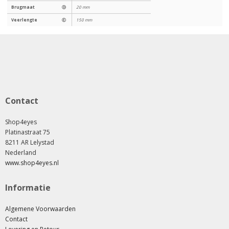
Brugmaat
Ⓓ
20 mm
Veerlengte
Ⓔ
150 mm
Contact
Shop4eyes
Platinastraat 75
8211 AR Lelystad
Nederland
www.shop4eyes.nl
Informatie
Algemene Voorwaarden
Contact