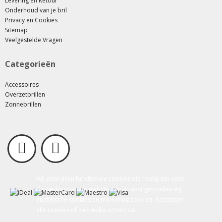
Levering en Retour
Onderhoud van je bril
Privacy en Cookies
Sitemap
Veelgestelde Vragen
Categorieën
Accessoires
Overzetbrillen
Zonnebrillen
Wij gebruiken functionele cookies die nodig zijn voor
de werking van de website. Daarnaast gebruiken wij
analytische cookies en marketing cookies. Accepteer
alle cookies of kies welke u toestaat.