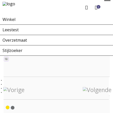
0
Winkel
Home
Winkel
Zonnebrillen
ZO-0226F X-collection
Leestest
Overzetmaat
Stijlzoeker