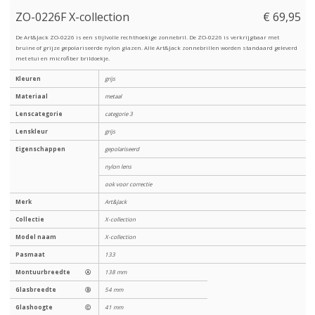
ZO-0226F X-collection
€ 69,95
De Art&Jack ZO-0226 is een stijlvolle rechthoekige zonnebril. De ZO-0226 is verkrijgbaar met
bruine of grijze gepolariseerde nylon glazen. Alle Art&Jack zonnebrillen worden standaard geleverd
met etui en microfiber brildoekje.
Kleuren
grijs
Materiaal
metaal
Lenscategorie
categorie 3
Lenskleur
grijs
Eigenschappen
gepolariseerd
nylon lens
ook voor correctie
Merk
Art&Jack
Collectie
X-collection
Model naam
X-collection
Pasmaat
133
Montuurbreedte
Ⓐ
138 mm
Glasbreedte
Ⓑ
54 mm
Glashoogte
Ⓒ
41 mm