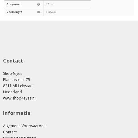
Brugmaat
Ⓓ
20 mm
Veerlengte
Ⓔ
150 mm
Contact
Shop4eyes
Platinastraat 75
8211 AR Lelystad
Nederland
www.shop4eyes.nl
Informatie
Algemene Voorwaarden
Contact