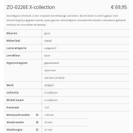
ZO-0226E X-collection
€ 69,95
De Art&Jack ZO-0226 is een stijlvolle rechthoekige zonnebril. De ZO-0226 is verkrijgbaar met
bruine of grijze gepolariseerde nylon glazen. Alle Art&Jack zonnebrillen worden standaard geleverd
met etui en microfiber brildoekje.
Kleuren
goud
Materiaal
metaal
Lenscategorie
categorie 3
Lenskleur
bruin
Eigenschappen
gepolariseerd
nylon lens
ook voor correctie
Merk
Art&Jack
Collectie
X-collection
Model naam
X-collection
Pasmaat
133
Montuurbreedte
Ⓐ
138 mm
Glasbreedte
Ⓑ
54 mm
Glashoogte
Ⓒ
41 mm