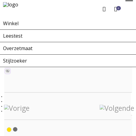
0
Winkel
Home
Winkel
Zonnebrillen
ZO-0226E X-collection
Leestest
Overzetmaat
Stijlzoeker