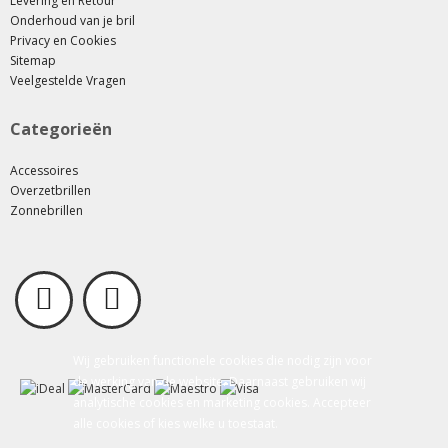
Levering en Retour
Onderhoud van je bril
Privacy en Cookies
Sitemap
Veelgestelde Vragen
Categorieën
Accessoires
Overzetbrillen
Zonnebrillen
Wij gebruiken functionele cookies die nodig zijn voor
de werking van de website. Daarnaast gebruiken wij
analytische cookies en marketing cookies. Accepteer
alle cookies of kies welke u toestaat.