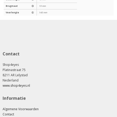
Brugmaat
Ⓓ
19 mm
Veerlengte
Ⓔ
140 mm
Contact
Shop4eyes
Platinastraat 75
8211 AR Lelystad
Nederland
www.shop4eyes.nl
Informatie
Algemene Voorwaarden
Contact