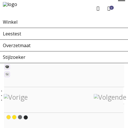
0
Winkel
Home
Winkel
Zonnebrillen
ZO-0219E Carnegie Hall
Leestest
Overzetmaat
Stijlzoeker