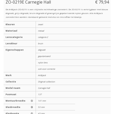
ZO-0219E Carnegie Hall
€ 79,94
De Art&Jack ZO-0219 is een stijlvolle rechthoekige zonnebril. De ZO-0219 is verkrijgbaar met blauw
dégradé, grijs dégradé, bruin dégradé of groengrijze gepolariseerde nylon glazen. Alle Art&Jack
zonnebrillen worden standaard geleverd met etui en microfiber brildoekje.
Kleuren
zwart
Materiaal
metaal
Lenscategorie
categorie 2
Lenskleur
bruin
Eigenschappen
dégradé
gepolariseerd
nylon lens
ook voor correctie
Merk
Art&Jack
Collectie
Original-collection
Model naam
Carnegie Hall
Pasmaat
137
Montuurbreedte
Ⓐ
141 mm
Glasbreedte
Ⓑ
53 mm
Glashoogte
Ⓒ
43 mm