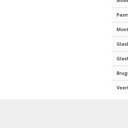
Mod
Pas
Mont
Glas
Glas
Bru
Veer