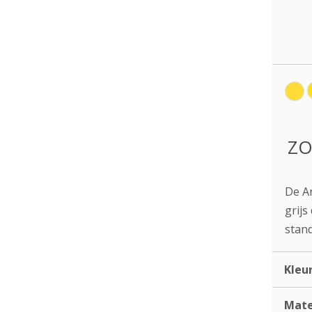
ZO
De Ar
grijs
stand
Kleu
Mate