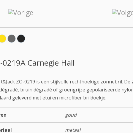
-0219A Carnegie Hall
t&Jack ZO-0219 is een stijlvolle rechthoekige zonnebril. De
 dégradé, bruin dégradé of groengrijze gepolariseerde nylon
aard geleverd met etui en microfiber brildoekje.
ren
goud
riaal
metaal