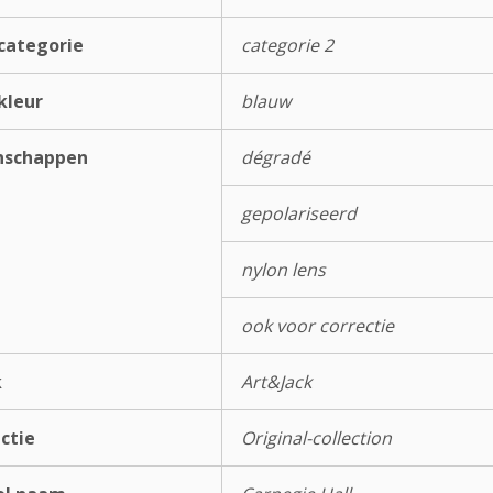
categorie
categorie 2
kleur
blauw
nschappen
dégradé
gepolariseerd
nylon lens
ook voor correctie
k
Art&Jack
ectie
Original-collection