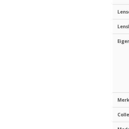
Lens
Lens
Eige
Mer
Coll