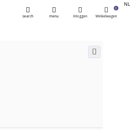
N
0
E
search
menu
Inloggen
Winkelwagen
FR
DE