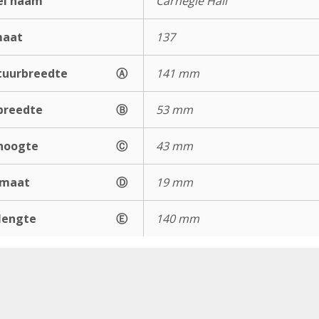
el naam
Carnegie Hall
maat
137
uurbreedte
Ⓐ
141 mm
breedte
Ⓑ
53 mm
hoogte
Ⓒ
43 mm
gmaat
Ⓓ
19 mm
lengte
Ⓔ
140 mm