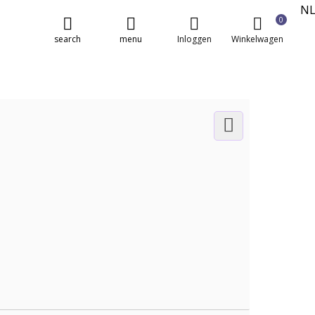
N
0
E
search
menu
Inloggen
Winkelwagen
FR
DE