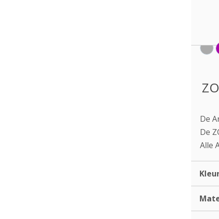
ZO
De A
De ZO
Alle 
Kleu
Mate