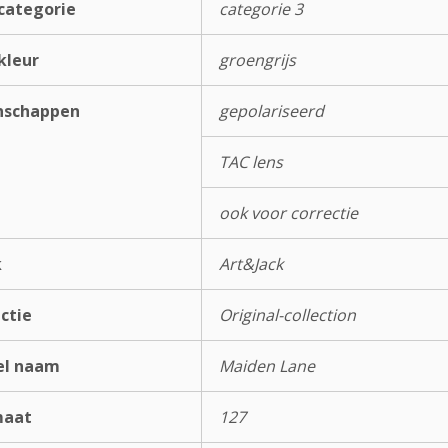
categorie
categorie 3
kleur
groengrijs
nschappen
gepolariseerd
TAC lens
ook voor correctie
k
Art&Jack
ectie
Original-collection
el naam
Maiden Lane
maat
127