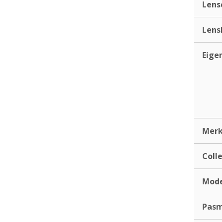
Lens
Lens
Eige
Mer
Coll
Mod
Pas