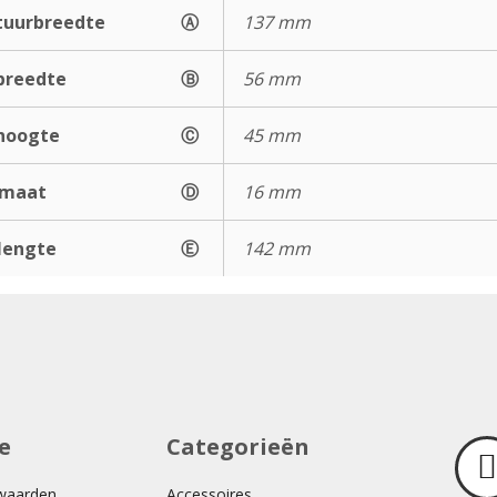
uurbreedte
Ⓐ
137 mm
breedte
Ⓑ
56 mm
hoogte
Ⓒ
45 mm
gmaat
Ⓓ
16 mm
lengte
Ⓔ
142 mm
e
Categorieën
waarden
Accessoires