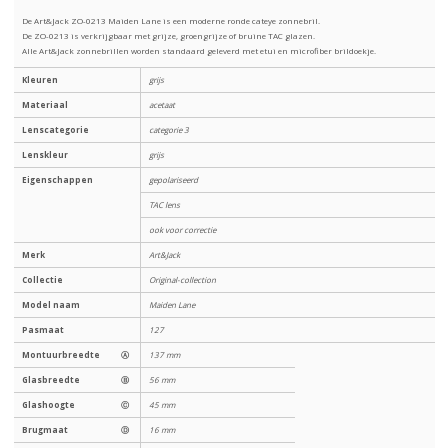
De Art&Jack ZO-0213 Maiden Lane is een moderne ronde cateye zonnebril.
De ZO-0213 is verkrijgbaar met grijze, groengrijze of bruine TAC glazen.
Alle Art&Jack zonnebrillen worden standaard geleverd met etui en microfiber brildoekje.
Kleuren
grijs
Materiaal
acetaat
Lenscategorie
categorie 3
Lenskleur
grijs
Eigenschappen
gepolariseerd
TAC lens
ook voor correctie
Merk
Art&Jack
Collectie
Original-collection
Model naam
Maiden Lane
Pasmaat
127
Montuurbreedte
Ⓐ
137 mm
Glasbreedte
Ⓑ
56 mm
Glashoogte
Ⓒ
45 mm
Brugmaat
Ⓓ
16 mm