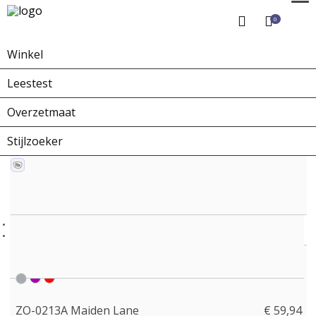
0
Winkel
Home
Winkel
Zonnebrillen
ZO-0213A Maiden Lane
Leestest
Overzetmaat
Stijlzoeker
ZO-0213A Maiden Lane
€ 59,94