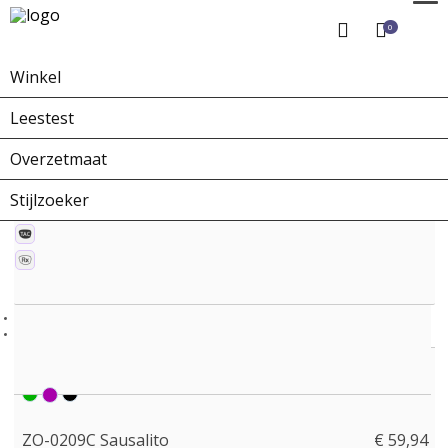
0
Winkel
Home
Winkel
Zonnebrillen
ZO-0209C Sausalito
Leestest
Overzetmaat
Stijlzoeker
ZO-0209C Sausalito
€ 59,94