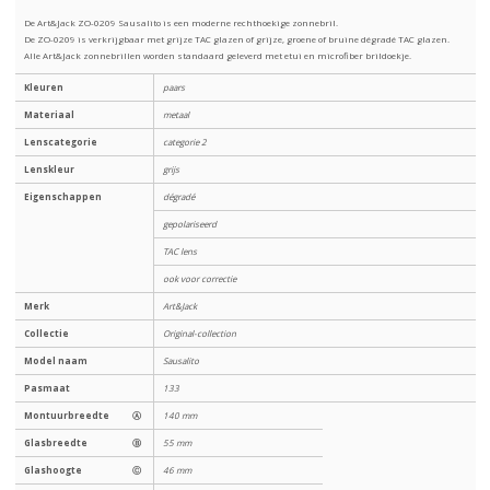
De Art&Jack ZO-0209 Sausalito is een moderne rechthoekige zonnebril.
De ZO-0209 is verkrijgbaar met grijze TAC glazen of grijze, groene of bruine dégradé TAC glazen.
Alle Art&Jack zonnebrillen worden standaard geleverd met etui en microfiber brildoekje.
Kleuren
paars
Materiaal
metaal
Lenscategorie
categorie 2
Lenskleur
grijs
Eigenschappen
dégradé
gepolariseerd
TAC lens
ook voor correctie
Merk
Art&Jack
Collectie
Original-collection
Model naam
Sausalito
Pasmaat
133
Montuurbreedte
Ⓐ
140 mm
Glasbreedte
Ⓑ
55 mm
Glashoogte
Ⓒ
46 mm