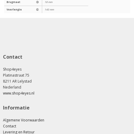
Brugmaat
Ⓓ
18 mm
Veerlengte
Ⓔ
140 mm
Contact
Shop4eyes
Platinastraat 75
8211 AR Lelystad
Nederland
www.shop4eyes.nl
Informatie
Algemene Voorwaarden
Contact
Levering en Retour