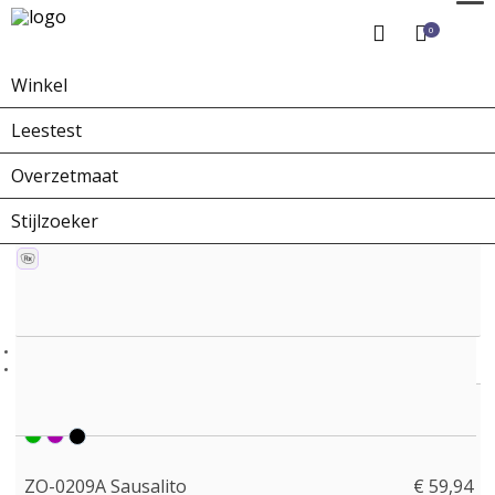
0
Winkel
Home
Winkel
Zonnebrillen
ZO-0209A Sausalito
Leestest
Overzetmaat
Stijlzoeker
ZO-0209A Sausalito
€ 59,94