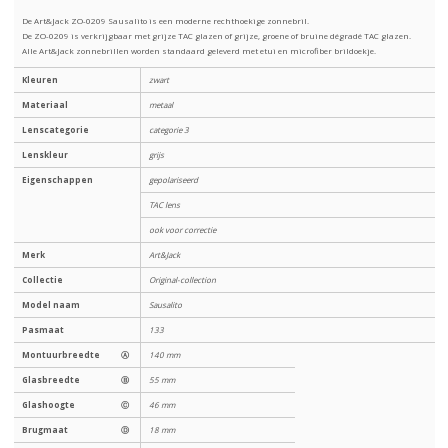
De Art&Jack ZO-0209 Sausalito is een moderne rechthoekige zonnebril.
De ZO-0209 is verkrijgbaar met grijze TAC glazen of grijze, groene of bruine dégradé TAC glazen.
Alle Art&Jack zonnebrillen worden standaard geleverd met etui en microfiber brildoekje.
Kleuren
zwart
Materiaal
metaal
Lenscategorie
categorie 3
Lenskleur
grijs
Eigenschappen
gepolariseerd
TAC lens
ook voor correctie
Merk
Art&Jack
Collectie
Original-collection
Model naam
Sausalito
Pasmaat
133
Montuurbreedte
Ⓐ
140 mm
Glasbreedte
Ⓑ
55 mm
Glashoogte
Ⓒ
46 mm
Brugmaat
Ⓓ
18 mm