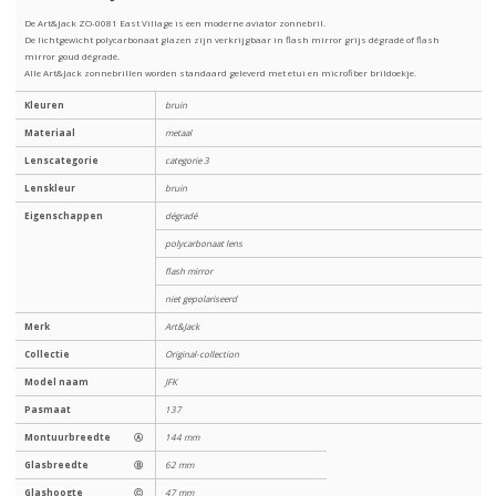
De Art&Jack ZO-0081 East Village is een moderne aviator zonnebril.
De lichtgewicht polycarbonaat glazen zijn verkrijgbaar in flash mirror grijs dégradé of flash
mirror goud dégradé.
Alle Art&Jack zonnebrillen worden standaard geleverd met etui en microfiber brildoekje.
Kleuren
bruin
Materiaal
metaal
Lenscategorie
categorie 3
Lenskleur
bruin
Eigenschappen
dégradé
polycarbonaat lens
flash mirror
niet gepolariseerd
Merk
Art&Jack
Collectie
Original-collection
Model naam
JFK
Pasmaat
137
Montuurbreedte
Ⓐ
144 mm
Glasbreedte
Ⓑ
62 mm
Glashoogte
Ⓒ
47 mm