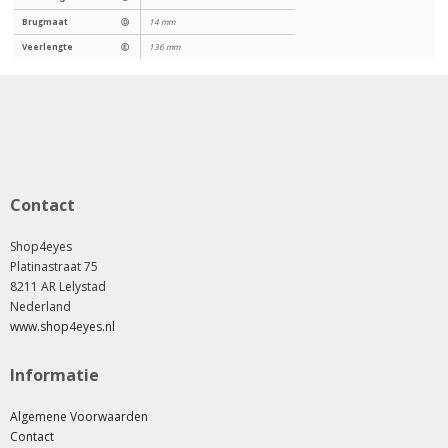
Brugmaat
Ⓓ
14 mm
Veerlengte
Ⓔ
136 mm
Contact
Shop4eyes
Platinastraat 75
8211 AR Lelystad
Nederland
www.shop4eyes.nl
Informatie
Algemene Voorwaarden
Contact