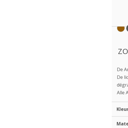
ZO
De Ar
De li
dégr
Alle 
Kleu
Mate