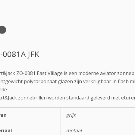
-0081A JFK
t&Jack ZO-0081 East Village is een moderne aviator zonnebr
chtgewicht polycarbonaat glazen zijn verkrijgbaar in flash m
adé.
Art&Jack zonnebrillen worden standaard geleverd met etui en
ren
grijs
riaal
metaal