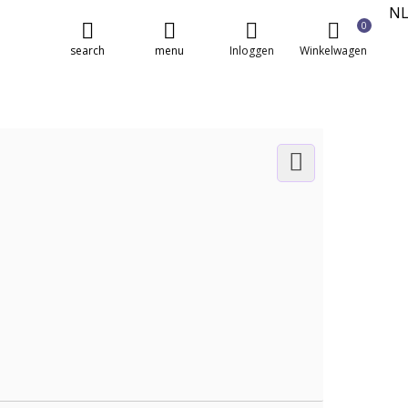
N
0
E
search
menu
Inloggen
Winkelwagen
FR
DE