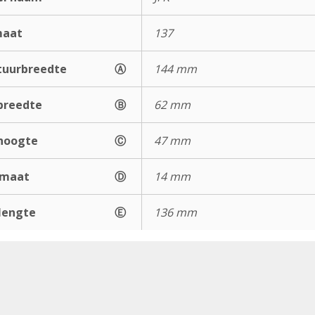
maat
137
uurbreedte
Ⓐ
144 mm
breedte
Ⓑ
62 mm
hoogte
Ⓒ
47 mm
gmaat
Ⓓ
14 mm
lengte
Ⓔ
136 mm