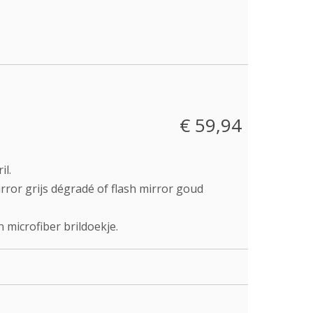
€ 59,94
il.
irror grijs dégradé of flash mirror goud
 microfiber brildoekje.