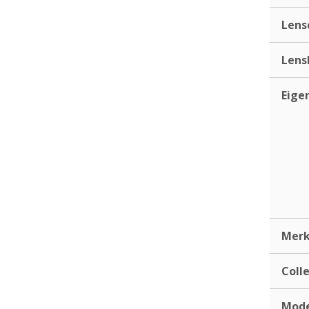
Lens
Lens
Eige
Mer
Coll
Mod