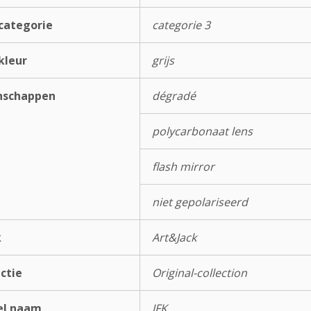
categorie
categorie 3
kleur
grijs
nschappen
dégradé
polycarbonaat lens
flash mirror
niet gepolariseerd
k
Art&Jack
ectie
Original-collection
el naam
JFK