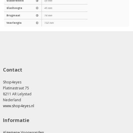
Glasbreedte
Ⓑ
59 mm
Glashoogte
Ⓒ
45 mm
Brugmaat
Ⓓ
14 mm
Veerlengte
Ⓔ
132 mm
Contact
Shop4eyes
Platinastraat 75
8211 AR Lelystad
Nederland
www.shop4eyes.nl
Informatie
Algemene Voorwaarden