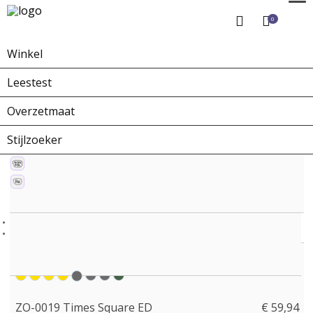
0
Winkel
Home
Winkel
Zonnebrillen
ZO-0019 Times Square ED
Leestest
Overzetmaat
Stijlzoeker
ZO-0019 Times Square ED
€ 59,94