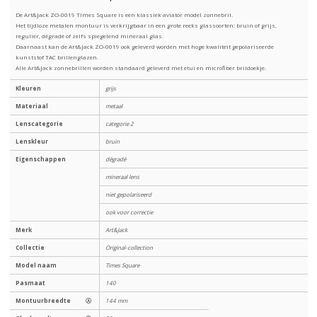
De Art&Jack ZO-0019 Times Square is een klassiek aviator model zonnebril.
Het tijdloze metalen montuur is verkrijgbaar in een grote reeks glassoorten: bruin of grijs,
regulier, dégradé of zelfs spiegelend mineraal glas.
Daarnaast kan de Art&Jack ZO-0019 ook geleverd worden met hoge kwaliteit gepolariseerde
kunststof TAC brillenglazen.
Alle Art&Jack zonnebrillen worden standaard geleverd met etui en microfiber brildoekje.
Kleuren
grijs
Materiaal
metaal
Lenscategorie
categorie 2
Lenskleur
bruin
Eigenschappen
dégradé
mineraal lens
niet gepolariseerd
ook voor correctie
Merk
Art&Jack
Collectie
Original-collection
Model naam
Times Square
Pasmaat
140
Montuurbreedte
Ⓐ
144 mm