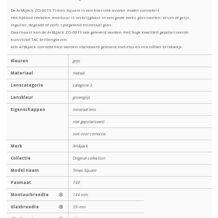
De Art&Jack ZO-0019 Times Square is een klassiek aviator model zonnebril.
Het tijdloze metalen montuur is verkrijgbaar in een grote reeks glassoorten: bruin of grijs,
regulier, dégradé of zelfs spiegelend mineraal glas.
Daarnaast kan de Art&Jack ZO-0019 ook geleverd worden met hoge kwaliteit gepolariseerde
kunststof TAC brillenglazen.
Alle Art&Jack zonnebrillen worden standaard geleverd met etui en microfiber brildoekje.
Kleuren
grijs
Materiaal
metaal
Lenscategorie
categorie 3
Lenskleur
groengrijs
Eigenschappen
mineraal lens
niet gepolariseerd
ook voor correctie
Merk
Art&Jack
Collectie
Original-collection
Model naam
Times Square
Pasmaat
140
Montuurbreedte
Ⓐ
144 mm
Glasbreedte
Ⓑ
59 mm