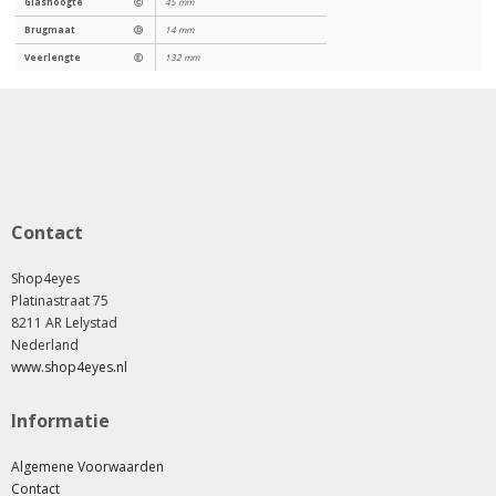
Glashoogte
Ⓒ
45 mm
Brugmaat
Ⓓ
14 mm
Veerlengte
Ⓔ
132 mm
Contact
Shop4eyes
Platinastraat 75
8211 AR Lelystad
Nederland
www.shop4eyes.nl
Informatie
Algemene Voorwaarden
Contact