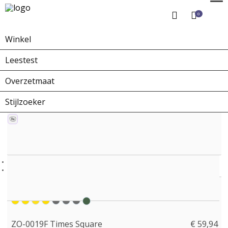
0
Winkel
Home
Winkel
Zonnebrillen
ZO-0019F Times Square
Leestest
Overzetmaat
Stijlzoeker
ZO-0019F Times Square
€ 59,94