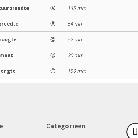
uurbreedte
Ⓐ
145 mm
breedte
Ⓑ
54 mm
hoogte
Ⓒ
52 mm
gmaat
Ⓓ
20 mm
lengte
Ⓔ
150 mm
e
Categorieën