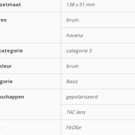
rzetmaat
138 x 51 mm
ren
bruin
havana
categorie
categorie 3
kleur
bruin
gorie
Basic
nschappen
gepolariseerd
TAC lens
k
FitOfar