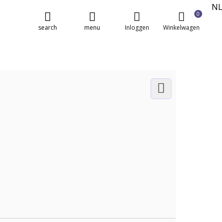
N
0
E
search
menu
Inloggen
Winkelwagen
FR
DE