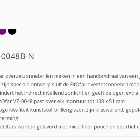
-0048B-N
ar overzetzonnebrillen maken in een handomdraai van een g
zijn speciale ontwerp sluit de FitOfar overzetzonnebril mooi
ndert het indirect invallend zonlicht en geeft de ogen extr
tOfar VZ-0048 past over elk montuur tot 138 x 51 mm.
ge kwaliteit kunststof brillenglazen zijn kraswerend, gep
herming.
FitOfars worden geleverd met microfiber pouch en sportief et