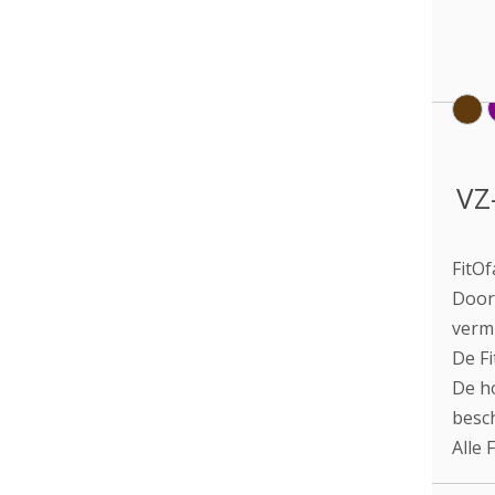
VZ
FitOf
Door 
vermi
De Fi
De ho
besc
Alle 