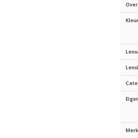
Ove
Kleu
Lens
Lens
Cate
Eige
Mer