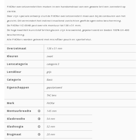
FitOfar overzetzonnebrillen maken in een handomdraai van een gewone bril een zonnebril op
sterkte.
Door zijn speciale ontwerp sluit de FitOfar overzetzonnebril mooi aan bij de contouren van het
gezicht. Dit vermindert het indirect invallend zonlicht en geeft de ogen extra bescherming.
De FitOfar VZ-0048 past over elk montuur tot 138 x 51 mm.
De hoge kwaliteit kunststof brillenglazen zijn kraswerend, gepolariseerd en bieden 100% UV-400
bescherming.
Alle FitOfars worden geleverd met microfiber pouch en sportief etui.
Overzetmaat
138 x 51 mm
Kleuren
zwart
Lenscategorie
categorie 3
Lenskleur
grijs
Categorie
Basic
Eigenschappen
gepolariseerd
TAC lens
Merk
FitOfar
Montuurbreedte
Ⓐ
145 mm
Glasbreedte
Ⓑ
54 mm
Glashoogte
Ⓒ
52 mm
Brugmaat
Ⓓ
20 mm