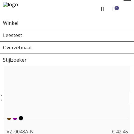
0
Winkel
Home
Winkel
Overzetbrillen
VZ-0048A-N
Leestest
Overzetmaat
Stijlzoeker
VZ-0048A-N
€ 42,45