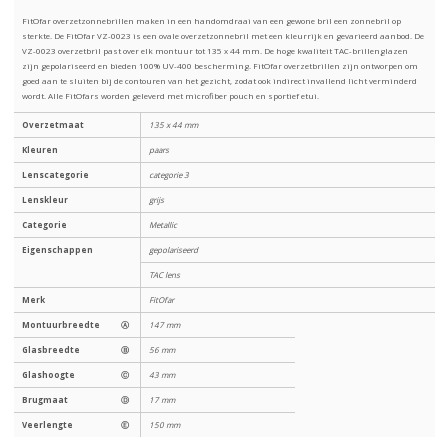
FitOfar overzetzonnebrillen maken in een handomdraai van een gewone bril een zonnebril op
sterkte. De FitOfar VZ-0023 is een ovale overzetzonnebril met een kleurrijk en gevarieerd aanbod. De
VZ-0023 overzetbril past over elk montuur tot 135 x 44 mm. De hoge kwaliteit TAC-brillenglazen
zijn gepolariseerd en bieden 100% UV-400 bescherming. FitOfar overzetbrillen zijn ontworpen om
goed aan te sluiten bij de contouren van het gezicht, zodat ook indirect invallend licht verminderd
wordt. Alle FitOfars worden geleverd met microfiber pouch en sportief etui.
Overzetmaat
135 x 44 mm
Kleuren
paars
Lenscategorie
categorie 3
Lenskleur
grijs
Categorie
Metallic
Eigenschappen
gepolariseerd
TAC lens
Merk
FitOfar
Montuurbreedte
Ⓐ
147 mm
Glasbreedte
Ⓑ
56 mm
Glashoogte
Ⓒ
43 mm
Brugmaat
Ⓓ
17 mm
Veerlengte
Ⓔ
150 mm