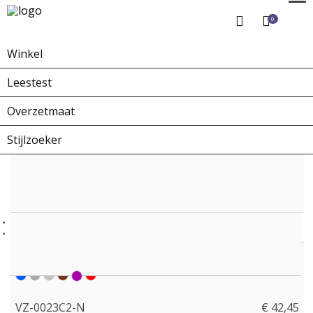
0
Winkel
Home
Winkel
Overzetbrillen
VZ-0023C2-N
Leestest
Overzetmaat
Stijlzoeker
VZ-0023C2-N
€ 42,45