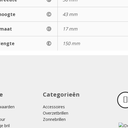
hoogte
Ⓒ
43 mm
gmaat
Ⓓ
17 mm
lengte
Ⓔ
150 mm
e
Categorieën
waarden
Accessoires
Overzetbrillen
our
Zonnebrillen
e bril