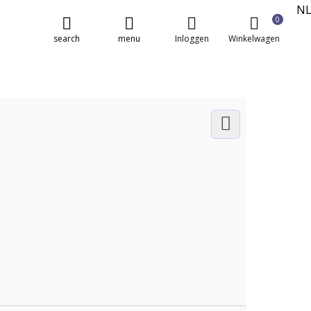
N
0
E
search
menu
Inloggen
Winkelwagen
FR
DE