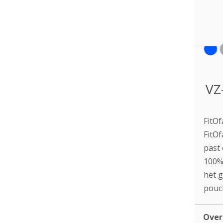
VZ
FitO
FitOf
past 
100% 
het g
pouch
Ove