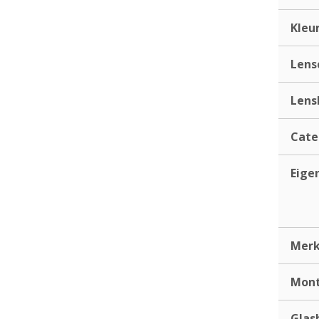
Kleu
Lens
Lens
Cate
Eige
Mer
Mont
Glas