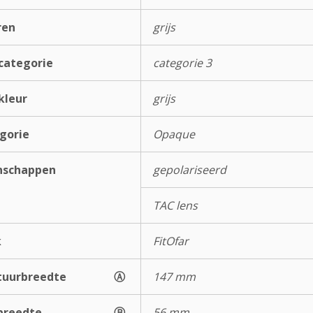
ren
grijs
categorie
categorie 3
kleur
grijs
gorie
Opaque
nschappen
gepolariseerd
TAC lens
k
FitOfar
uurbreedte
Ⓐ
147 mm
breedte
Ⓑ
56 mm