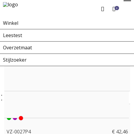
0
Winkel
Home
Winkel
Overzetbrillen
VZ-0027P4
Leestest
Overzetmaat
Stijlzoeker
VZ-0027P4
€ 42,46