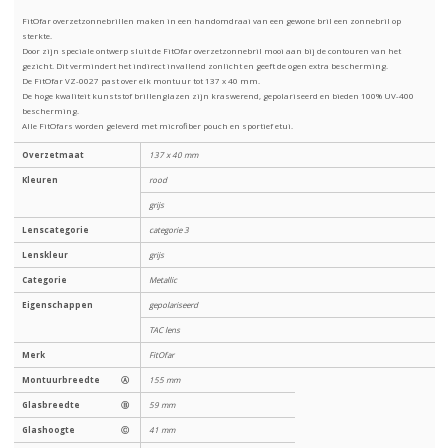
FitOfar overzetzonnebrillen maken in een handomdraai van een gewone bril een zonnebril op
sterkte.
Door zijn speciale ontwerp sluit de FitOfar overzetzonnebril mooi aan bij de contouren van het
gezicht. Dit vermindert het indirect invallend zonlicht en geeft de ogen extra bescherming.
De FitOfar VZ-0027 past over elk montuur tot 137 x 40 mm.
De hoge kwaliteit kunststof brillenglazen zijn kraswerend, gepolariseerd en bieden 100% UV-400
bescherming.
Alle FitOfars worden geleverd met microfiber pouch en sportief etui.
Overzetmaat
137 x 40 mm
Kleuren
rood
grijs
Lenscategorie
categorie 3
Lenskleur
grijs
Categorie
Metallic
Eigenschappen
gepolariseerd
TAC lens
Merk
FitOfar
Montuurbreedte
Ⓐ
155 mm
Glasbreedte
Ⓑ
59 mm
Glashoogte
Ⓒ
41 mm