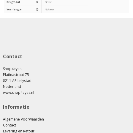
Brugmaat
Ⓓ
17 mm
Veerlengte
Ⓔ
155 mm
Contact
Shop4eyes
Platinastraat 75
8211 AR Lelystad
Nederland
www.shop4eyes.nl
Informatie
Algemene Voorwaarden
Contact
Levering en Retour