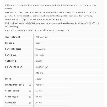
FitOfar overzetzonnebrillen maken in een handomdraai van een gewone bril een zonnebril op
sterkte.
Door zijn speciale ontwerp sluit de FitOfar overzetzonnebril mooi aan bij de contouren van het
gezicht. Dit vermindert het indirect invallend zonlicht en geeft de ogen extra bescherming.
De FitOfar VZ-0027 past over elk montuur tot 137 x 40 mm.
De hoge kwaliteit kunststof brillenglazen zijn kraswerend, gepolariseerd en bieden 100% UV-400
bescherming.
Alle FitOfars worden geleverd met microfiber pouch en sportief etui.
Overzetmaat
137 x 40 mm
Kleuren
paars
Lenscategorie
categorie 3
Lenskleur
groengrijs
Categorie
Metallic
Eigenschappen
gepolariseerd
TAC lens
Merk
FitOfar
Montuurbreedte
Ⓐ
155 mm
Glasbreedte
Ⓑ
59 mm
Glashoogte
Ⓒ
41 mm
Brugmaat
Ⓓ
17 mm