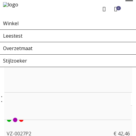
0
Winkel
Home
Winkel
Overzetbrillen
VZ-0027P2
Leestest
Overzetmaat
Stijlzoeker
VZ-0027P2
€ 42,46