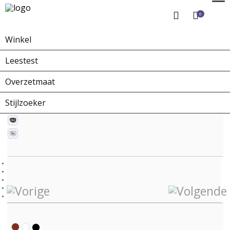
0
Winkel
Home
Winkel
Zonnebrillen
ZO-0241A Porta Nuova
Leestest
Overzetmaat
Stijlzoeker