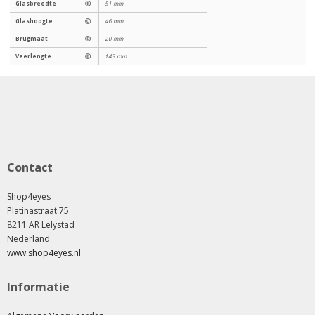
Glasbreedte
Ⓑ
51 mm
Glashoogte
Ⓒ
46 mm
Brugmaat
Ⓓ
20 mm
Veerlengte
Ⓔ
143 mm
Contact
Shop4eyes
Platinastraat 75
8211 AR Lelystad
Nederland
www.shop4eyes.nl
Informatie