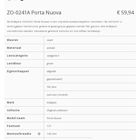
ZO-0241A Porta Nuova
€ 59,94
De Art&Jack ZO-0241 Porta Nuova is een stijlvolle acetaat wayfarer zonnebril. De ZO-0241 is
verkrijgbaar met bruine, groene of groengrijze gepolariseerde TAC glazen. Alle Art&Jack
zonnebrillen worden standaard geleverd met etui en microfiber brildoekje.
Kleuren
zwart
Materiaal
acetaat
Lenscategorie
categorie 3
Lenskleur
groen
Eigenschappen
dégradé
gepolariseerd
TAC lens
ook voor correctie
Merk
Art&Jack
Collectie
Original-collection
Model naam
Porta Nuova
Pasmaat
131
Montuurbreedte
Ⓐ
140 mm