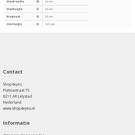
Glasbreedte
Ⓑ
54 mm
Glashoogte
Ⓒ
46 mm
Brugmaat
Ⓓ
20 mm
Veerlengte
Ⓔ
145 mm
Contact
Shop4eyes
Platinastraat 75
8211 AR Lelystad
Nederland
www.shop4eyes.nl
Informatie