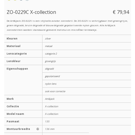
ZO-0229C X-collection
€ 79,94
De Art&Jack ZO-0229 is een stijlvolle aviator zonnebril. De ZO-0229 is verkrijgbaar met groengrijze,
groen dégradé, bruin dégradé of blauw dégradé gepolariseerde nylon glazen. Alle Art&Jack
zonnebrillen worden standaard geleverd met etui en microfiber brildoekje.
Kleuren
zilver
Materiaal
metaal
Lenscategorie
categorie 2
Lenskleur
groengrijs
Eigenschappen
dégradé
gepolariseerd
nylon lens
ook voor correctie
Merk
Art&Jack
Collectie
X-collection
Model naam
X-collection
Pasmaat
135
Montuurbreedte
Ⓐ
136 mm