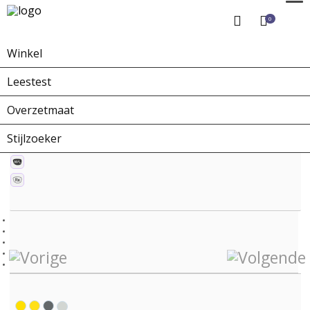
0
Winkel
Home
Winkel
Zonnebrillen
ZO-0229C X-collection
Leestest
Overzetmaat
Stijlzoeker