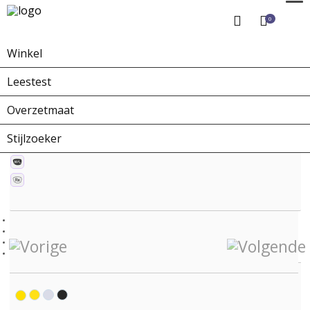
0
Winkel
Home
Winkel
Zonnebrillen
ZO-0228B X-collection
Leestest
Overzetmaat
Stijlzoeker