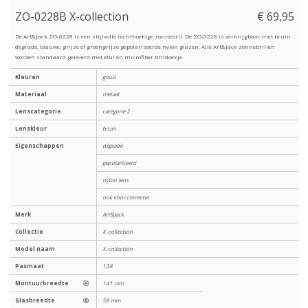
ZO-0228B X-collection
€ 69,95
De Art&Jack ZO-0228 is een stijlvolle rechthoekige zonnebril. De ZO-0228 is verkrijgbaar met bruin
dégradé, blauwe, grijze of groengrijze gepolariseerde nylon glazen. Alle Art&Jack zonnebrillen
worden standaard geleverd met etui en microfiber brildoekje.
Kleuren
goud
Materiaal
metaal
Lenscategorie
categorie 2
Lenskleur
bruin
Eigenschappen
dégradé
gepolariseerd
nylon lens
ook voor correctie
Merk
Art&Jack
Collectie
X-collection
Model naam
X-collection
Pasmaat
138
Montuurbreedte
Ⓐ
141 mm
Glasbreedte
Ⓑ
58 mm