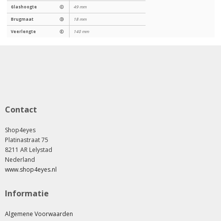
Glashoogte
Ⓒ
49 mm
Brugmaat
Ⓓ
18 mm
Veerlengte
Ⓔ
140 mm
Contact
Shop4eyes
Platinastraat 75
8211 AR Lelystad
Nederland
www.shop4eyes.nl
Informatie
Algemene Voorwaarden