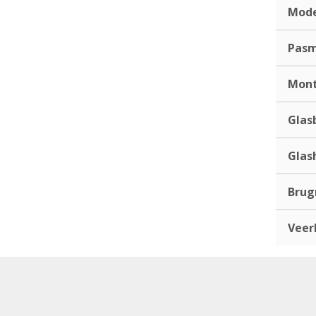
Mod
Pas
Mont
Glas
Glas
Bru
Veer