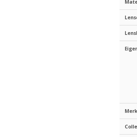
Mate
Lens
Lens
Eige
Mer
Coll