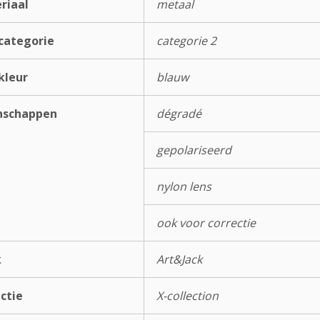
riaal
metaal
categorie
categorie 2
kleur
blauw
nschappen
dégradé
gepolariseerd
nylon lens
ook voor correctie
k
Art&Jack
ectie
X-collection