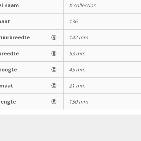
el naam
X-collection
maat
136
uurbreedte
Ⓐ
142 mm
breedte
Ⓑ
53 mm
hoogte
Ⓒ
45 mm
gmaat
Ⓓ
21 mm
lengte
Ⓔ
150 mm