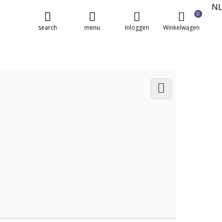
N
0
E
search
menu
Inloggen
Winkelwagen
FR
DE