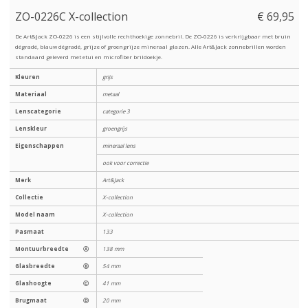
ZO-0226C X-collection
€ 69,95
De Art&Jack ZO-0226 is een stijlvolle rechthoekige zonnebril. De ZO-0226 is verkrijgbaar met bruin
dégradé, blauw dégradé, grijze of groengrijze mineraal glazen. Alle Art&Jack zonnebrillen worden
standaard geleverd met etui en microfiber brildoekje.
Kleuren
grijs
Materiaal
metaal
Lenscategorie
categorie 3
Lenskleur
groengrijs
Eigenschappen
mineraal lens
ook voor correctie
Merk
Art&Jack
Collectie
X-collection
Model naam
X-collection
Pasmaat
133
Montuurbreedte
Ⓐ
138 mm
Glasbreedte
Ⓑ
54 mm
Glashoogte
Ⓒ
41 mm
Brugmaat
Ⓓ
20 mm