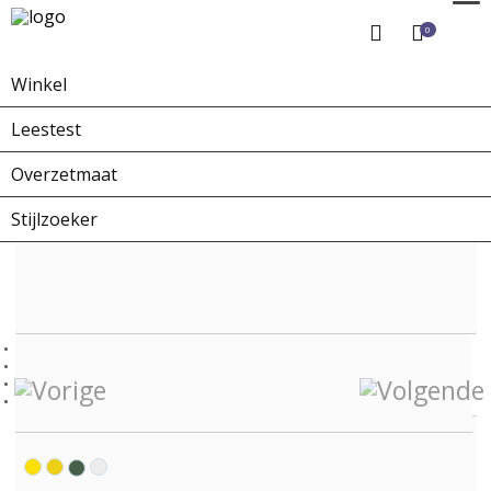
0
Winkel
Home
Winkel
Zonnebrillen
ZO-0226C X-collection
Leestest
Overzetmaat
Stijlzoeker