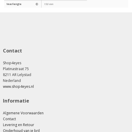
Veerlengte
Ⓔ
150 mm
Contact
Shop4eyes
Platinastraat 75
8211 AR Lelystad
Nederland
www.shop4eyes.nl
Informatie
Algemene Voorwaarden
Contact
Levering en Retour
Onderhoud van je bril