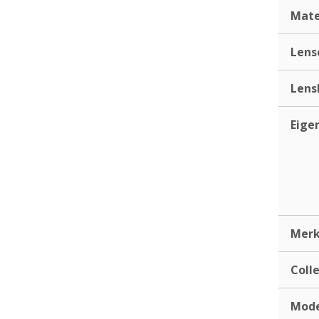
Mate
Lens
Lens
Eige
Mer
Coll
Mod