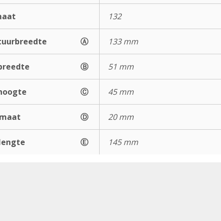
maat
132
uurbreedte
Ⓐ
133 mm
breedte
Ⓑ
51 mm
hoogte
Ⓒ
45 mm
gmaat
Ⓓ
20 mm
lengte
Ⓔ
145 mm