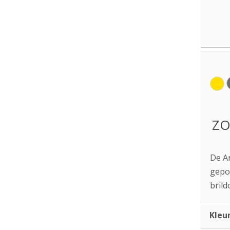
ZO
De Ar
gepol
brild
Kleu