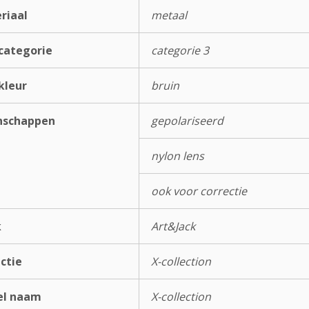
riaal
metaal
categorie
categorie 3
kleur
bruin
nschappen
gepolariseerd
nylon lens
ook voor correctie
k
Art&Jack
ectie
X-collection
el naam
X-collection