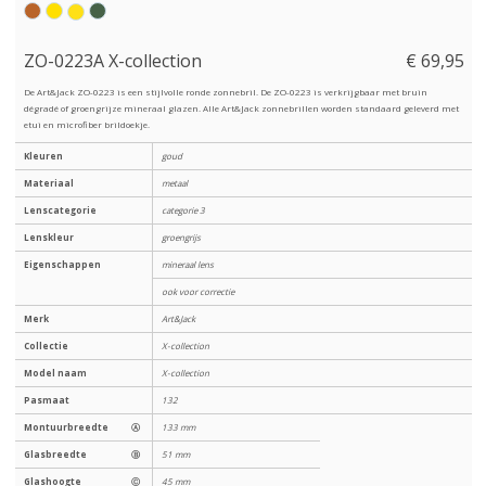
ZO-0223A X-collection
€ 69,95
De Art&Jack ZO-0223 is een stijlvolle ronde zonnebril. De ZO-0223 is verkrijgbaar met bruin
dégradé of groengrijze mineraal glazen. Alle Art&Jack zonnebrillen worden standaard geleverd met
etui en microfiber brildoekje.
Kleuren
goud
Materiaal
metaal
Lenscategorie
categorie 3
Lenskleur
groengrijs
Eigenschappen
mineraal lens
ook voor correctie
Merk
Art&Jack
Collectie
X-collection
Model naam
X-collection
Pasmaat
132
Montuurbreedte
Ⓐ
133 mm
Glasbreedte
Ⓑ
51 mm
Glashoogte
Ⓒ
45 mm