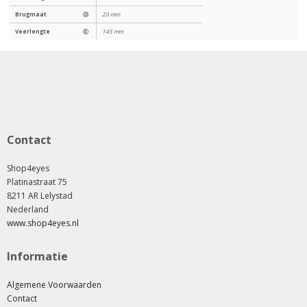
Brugmaat
Ⓓ
20 mm
Veerlengte
Ⓔ
145 mm
Contact
Shop4eyes
Platinastraat 75
8211 AR Lelystad
Nederland
www.shop4eyes.nl
Informatie
Algemene Voorwaarden
Contact