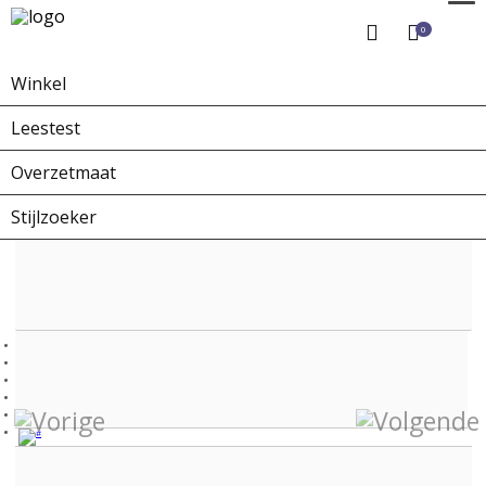
0
Winkel
Home
Winkel
Zonnebrillen
ZO-0223A X-collection
Leestest
Overzetmaat
Stijlzoeker