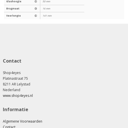
Glashoogte
Ⓒ
50 mm
Brugmaat
Ⓓ
16 mm
Veerlengte
Ⓔ
141 mm
Contact
Shop4eyes
Platinastraat 75
8211 AR Lelystad
Nederland
www.shop4eyes.nl
Informatie
Algemene Voorwaarden
Contact