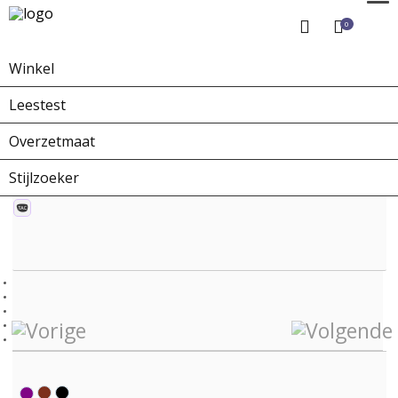
0
Winkel
Home
Winkel
Zonnebrillen
ZO-0218C Porta Ticinese
Leestest
Overzetmaat
Stijlzoeker