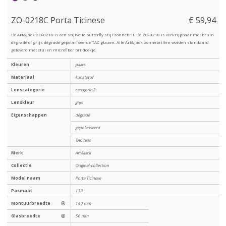
ZO-0218C Porta Ticinese
€ 59,94
De Art&Jack ZO-0218 is een stijlvolle butterfly stijl zonnebril. De ZO-0218 is verkrijgbaar met bruin
dégradé of grijs dégradé gepolariseerde TAC glazen. Alle Art&Jack zonnebrillen worden standaard
geleverd met etui en microfiber brildoekje.
Kleuren
paars
Materiaal
kunststof
Lenscategorie
categorie 2
Lenskleur
grijs
Eigenschappen
dégradé
gepolariseerd
TAC lens
Merk
Art&Jack
Collectie
Original-collection
Model naam
Porta Ticinese
Pasmaat
133
Montuurbreedte
Ⓐ
140 mm
Glasbreedte
Ⓑ
56 mm