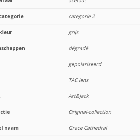
riaal
acetaat
categorie
categorie 2
kleur
grijs
nschappen
dégradé
gepolariseerd
TAC lens
k
Art&Jack
ectie
Original-collection
el naam
Grace Cathedral