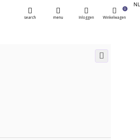
N
0
E
search
menu
Inloggen
Winkelwagen
FR
DE