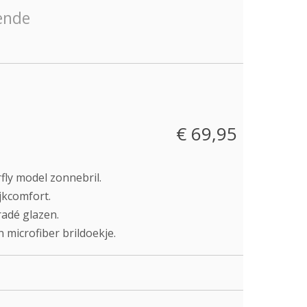
€ 69,95
fly model zonnebril.
jkcomfort.
radé glazen.
 microfiber brildoekje.