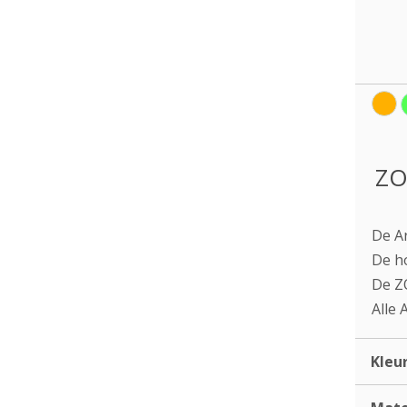
ZO
De Ar
De ho
De ZO
Alle 
Kleu