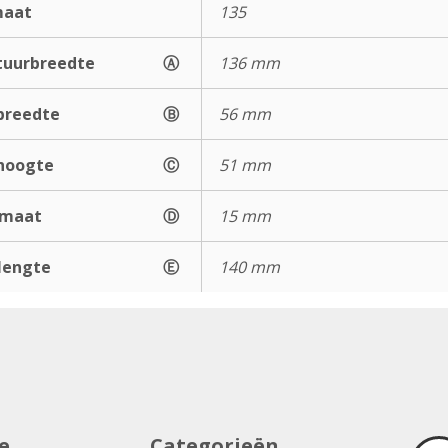
maat
135
uurbreedte
Ⓐ
136 mm
breedte
Ⓑ
56 mm
hoogte
Ⓒ
51 mm
gmaat
Ⓓ
15 mm
lengte
Ⓔ
140 mm
e
Categorieën