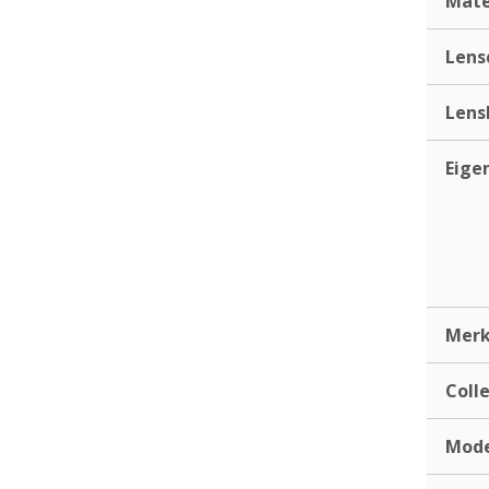
Mate
Lens
Lens
Eige
Mer
Coll
Mod