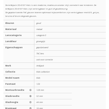
De Art&Jack ZO-0107 Kids is een moderne, modieuze aviator stijl zonnebril voor kinderen. De
Art&Jack ZO-0107 Kids zijn verkrijgbaar in gun of goudkleurig
De gepolariseerde TAC glazen leveren optimaal kijkcomfort en zijn verkrijgbaar met G15, grijze,
bruine of bruin dégradé glazen.
Kleuren
goud
Materiaal
metaal
Lenscategorie
categorie 3
Lenskleur
groengrijs
Eigenschappen
gepolariseerd
TAC lens
ook voor correctie
Merk
Art&Jack
Collectie
Kids-collection
Model naam
Kids
Pasmaat
126
Montuurbreedte
Ⓐ
128 mm
Glasbreedte
Ⓑ
52 mm
Glashoogte
Ⓒ
44 mm
Brugmaat
Ⓓ
16 mm