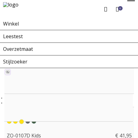
0
Winkel
Home
Winkel
Zonnebrillen
ZO-0107D Kids
Leestest
Overzetmaat
Stijlzoeker
ZO-0107D Kids
€ 41,95