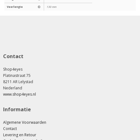
Veerlengte
Ⓔ
130 mm
Contact
Shop4eyes
Platinastraat 75
8211 AR Lelystad
Nederland
www.shop4eyes.nl
Informatie
Algemene Voorwaarden
Contact
Levering en Retour