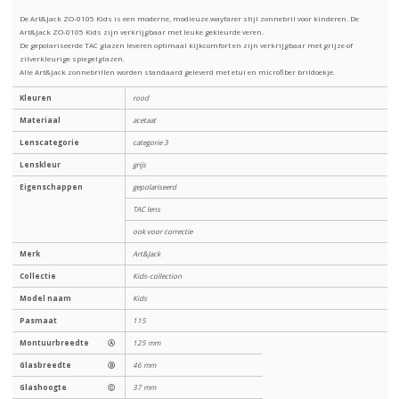
De Art&Jack ZO-0105 Kids is een moderne, modieuze wayfarer stijl zonnebril voor kinderen. De
Art&Jack ZO-0105 Kids zijn verkrijgbaar met leuke gekleurde veren.
De gepolariseerde TAC glazen leveren optimaal kijkcomfort en zijn verkrijgbaar met grijze of
zilverkleurige spiegelglazen.
Alle Art&Jack zonnebrillen worden standaard geleverd met etui en microfiber brildoekje.
Kleuren
rood
Materiaal
acetaat
Lenscategorie
categorie 3
Lenskleur
grijs
Eigenschappen
gepolariseerd
TAC lens
ook voor correctie
Merk
Art&Jack
Collectie
Kids-collection
Model naam
Kids
Pasmaat
115
Montuurbreedte
Ⓐ
125 mm
Glasbreedte
Ⓑ
46 mm
Glashoogte
Ⓒ
37 mm