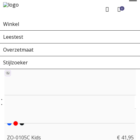
0
Winkel
Home
Winkel
Zonnebrillen
ZO-0105C Kids
Leestest
Overzetmaat
Stijlzoeker
ZO-0105C Kids
€ 41,95