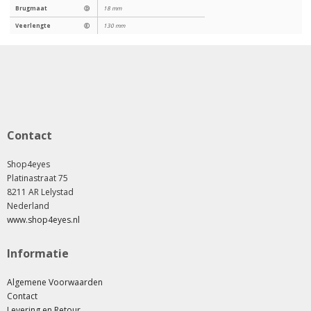
Brugmaat
Ⓓ
18 mm
Veerlengte
Ⓔ
130 mm
Contact
Shop4eyes
Platinastraat 75
8211 AR Lelystad
Nederland
www.shop4eyes.nl
Informatie
Algemene Voorwaarden
Contact
Levering en Retour