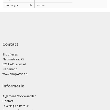
Veerlengte
Ⓔ
145 mm
Contact
Shop4eyes
Platinastraat 75
8211 AR Lelystad
Nederland
www.shop4eyes.nl
Informatie
Algemene Voorwaarden
Contact
Levering en Retour