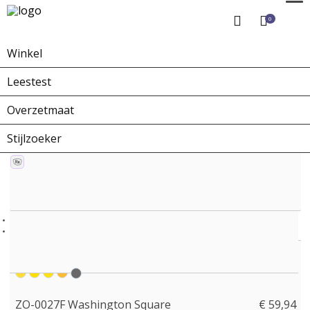
0
Winkel
Home
Winkel
Zonnebrillen
ZO-0027F Washington Square
Leestest
Overzetmaat
Stijlzoeker
ZO-0027F Washington Square
€ 59,94