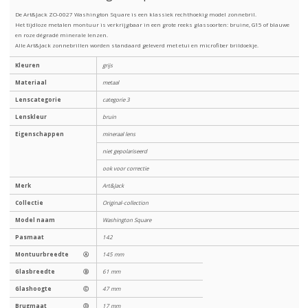
De Art&Jack ZO-0027 Washington Square is een klassiek rechthoekig model zonnebril.
Het tijdloze metalen montuur is verkrijgbaar in een grote reeks glassoorten: bruine, G15 of blauwe
en roze dégradé minerale lenzen.
Alle Art&Jack zonnebrillen worden standaard geleverd met etui en microfiber brildoekje.
Kleuren
grijs
Materiaal
metaal
Lenscategorie
categorie 3
Lenskleur
bruin
Eigenschappen
mineraal lens
niet gepolariseerd
ook voor correctie
Merk
Art&Jack
Collectie
Original-collection
Model naam
Washington Square
Pasmaat
142
Montuurbreedte
Ⓐ
145 mm
Glasbreedte
Ⓑ
61 mm
Glashoogte
Ⓒ
47 mm
Brugmaat
Ⓓ
17 mm