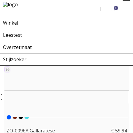
0
Winkel
Home
Winkel
Zonnebrillen
ZO-0096A Gallaratese
Leestest
Overzetmaat
Stijlzoeker
ZO-0096A Gallaratese
€ 59,94