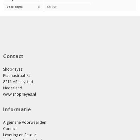
Veerlengte
Ⓔ
140 mm
Contact
Shop4eyes
Platinastraat 75
8211 AR Lelystad
Nederland
www.shop4eyes.nl
Informatie
Algemene Voorwaarden
Contact
Levering en Retour