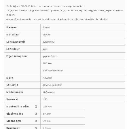
De Art&Jack ZO-0096 Milan is een moderne rechthoekige zonnebril.
De gepolariseerde TAC glazen leveren optimaal kijkcomfort en zijn verkrijgbaar met grijze of bruine
glazen.
Alle Art&Jack zonnebrillen worden standaard geleverd met etui en microfiber brildoekje.
Kleuren
blauw
Materiaal
acetaat
Lenscategorie
categorie 3
Lenskleur
grijs
Eigenschappen
gepolariseerd
TAC lens
ook voor correctie
Merk
Art&Jack
Collectie
Original-collection
Model naam
Gallaratese
Pasmaat
130
Montuurbreedte
Ⓐ
145 mm
Glasbreedte
Ⓑ
51 mm
Glashoogte
Ⓒ
39 mm
Brugmaat
Ⓓ
21 mm