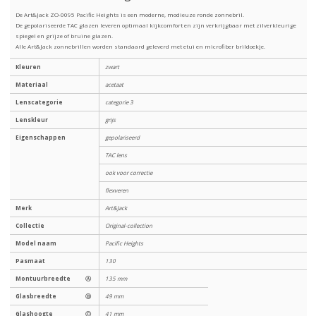
De Art&Jack ZO-0095 Pacific Heights is een moderne, modieuze ronde zonnebril.
De gepolariseerde TAC glazen leveren optimaal kijkcomfort en zijn verkrijgbaar met zilverkleurige
spiegel en grijze of bruine glazen.
Alle Art&Jack zonnebrillen worden standaard geleverd met etui en microfiber brildoekje.
Kleuren
zwart
Materiaal
acetaat
Lenscategorie
categorie 3
Lenskleur
grijs
Eigenschappen
gepolariseerd
TAC lens
ook voor correctie
flexveren
Merk
Art&Jack
Collectie
Original-collection
Model naam
Pacific Heights
Pasmaat
130
Montuurbreedte
Ⓐ
135 mm
Glasbreedte
Ⓑ
49 mm
Glashoogte
Ⓒ
41 mm