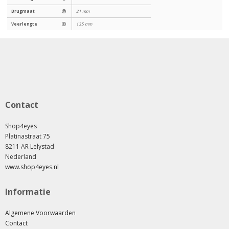
Brugmaat
Ⓓ
21 mm
Veerlengte
Ⓔ
135 mm
Contact
Shop4eyes
Platinastraat 75
8211 AR Lelystad
Nederland
www.shop4eyes.nl
Informatie
Algemene Voorwaarden
Contact