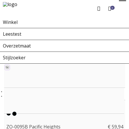
0
Winkel
Home
Winkel
Zonnebrillen
ZO-0095B Pacific Heights
Leestest
Overzetmaat
Stijlzoeker
ZO-0095B Pacific Heights
€ 59,94