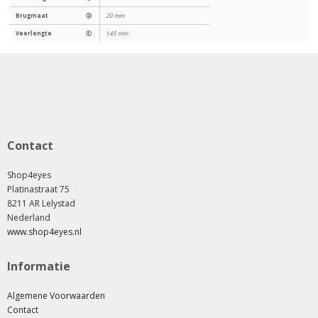
Brugmaat
Ⓓ
20 mm
Veerlengte
Ⓔ
145 mm
Contact
Shop4eyes
Platinastraat 75
8211 AR Lelystad
Nederland
www.shop4eyes.nl
Informatie
Algemene Voorwaarden
Contact