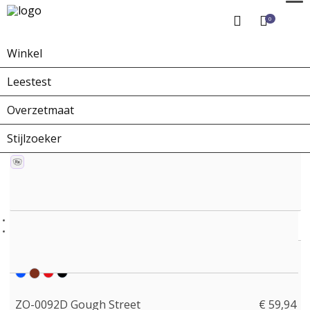
0
Winkel
Home
Winkel
Zonnebrillen
ZO-0092D Gough Street
Leestest
Overzetmaat
Stijlzoeker
ZO-0092D Gough Street
€ 59,94