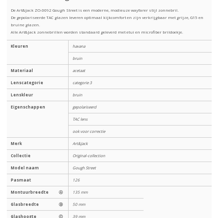
De Art&Jack ZO-0092 Gough Street is een moderne, modieuze wayfarer stijl zonnebril.
De gepolariseerde TAC glazen leveren optimaal kijkcomfort en zijn verkrijgbaar met grijze, G15 en
bruine glazen.
Alle Art&Jack zonnebrillen worden standaard geleverd met etui en microfiber brildoekje.
Kleuren
havana
bruin
Materiaal
acetaat
Lenscategorie
categorie 3
Lenskleur
bruin
Eigenschappen
gepolariseerd
TAC lens
ook voor correctie
Merk
Art&Jack
Collectie
Original-collection
Model naam
Gough Street
Pasmaat
126
Montuurbreedte
Ⓐ
135 mm
Glasbreedte
Ⓑ
50 mm
Glashoogte
Ⓒ
39 mm