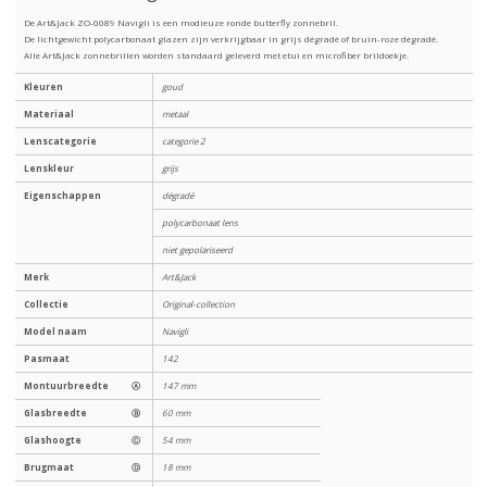
De Art&Jack ZO-0089 Navigli is een modieuze ronde butterfly zonnebril.
De lichtgewicht polycarbonaat glazen zijn verkrijgbaar in grijs dégradé of bruin-roze dégradé.
Alle Art&Jack zonnebrillen worden standaard geleverd met etui en microfiber brildoekje.
Kleuren
goud
Materiaal
metaal
Lenscategorie
categorie 2
Lenskleur
grijs
Eigenschappen
dégradé
polycarbonaat lens
niet gepolariseerd
Merk
Art&Jack
Collectie
Original-collection
Model naam
Navigli
Pasmaat
142
Montuurbreedte
Ⓐ
147 mm
Glasbreedte
Ⓑ
60 mm
Glashoogte
Ⓒ
54 mm
Brugmaat
Ⓓ
18 mm