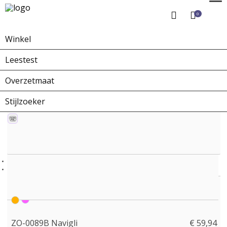
0
Winkel
Home
Winkel
Zonnebrillen
ZO-0089B Navigli
Leestest
Overzetmaat
Stijlzoeker
ZO-0089B Navigli
€ 59,94