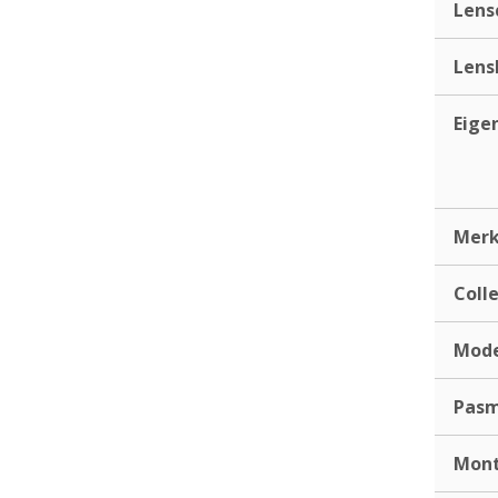
Lens
Lens
Eige
Mer
Coll
Mod
Pas
Mont