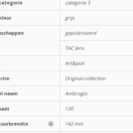
categorie
categorie 3
kleur
grijs
nschappen
gepolariseerd
TAC lens
k
Art&Jack
ectie
Original-collection
el naam
Ambrogio
maat
130
uurbreedte
Ⓐ
142 mm