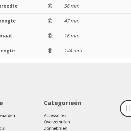
breedte
Ⓑ
56 mm
hoogte
Ⓒ
47 mm
gmaat
Ⓓ
16 mm
lengte
Ⓔ
144 mm
e
Categorieën
waarden
Accessoires
Overzetbrillen
our
Zonnebrillen