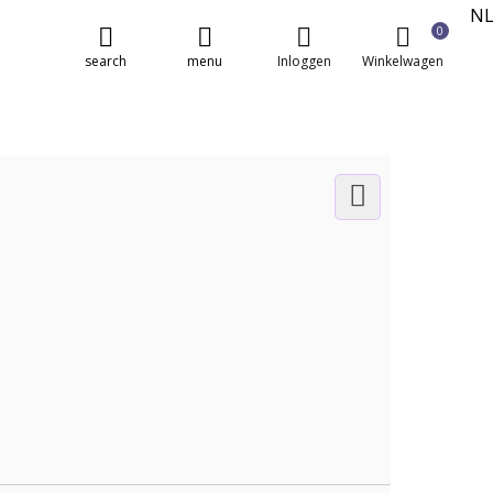
N
0
E
search
menu
Inloggen
Winkelwagen
FR
DE