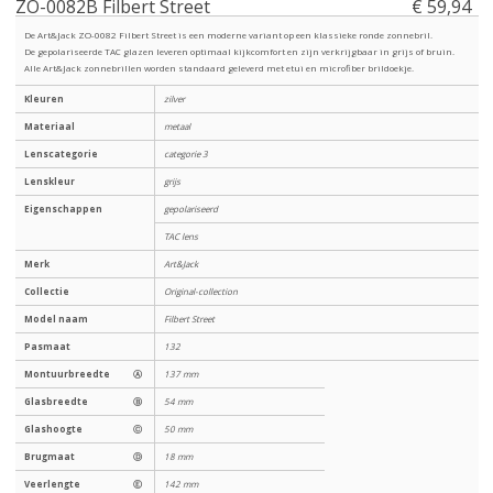
ZO-0082B Filbert Street
€ 59,94
De Art&Jack ZO-0082 Filbert Street is een moderne variant op een klassieke ronde zonnebril.
De gepolariseerde TAC glazen leveren optimaal kijkcomfort en zijn verkrijgbaar in grijs of bruin.
Alle Art&Jack zonnebrillen worden standaard geleverd met etui en microfiber brildoekje.
Kleuren
zilver
Materiaal
metaal
Lenscategorie
categorie 3
Lenskleur
grijs
Eigenschappen
gepolariseerd
TAC lens
Merk
Art&Jack
Collectie
Original-collection
Model naam
Filbert Street
Pasmaat
132
Montuurbreedte
Ⓐ
137 mm
Glasbreedte
Ⓑ
54 mm
Glashoogte
Ⓒ
50 mm
Brugmaat
Ⓓ
18 mm
Veerlengte
Ⓔ
142 mm