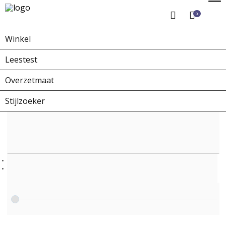
0
Winkel
Home
Winkel
Zonnebrillen
ZO-0082B Filbert Street
Leestest
Overzetmaat
Stijlzoeker