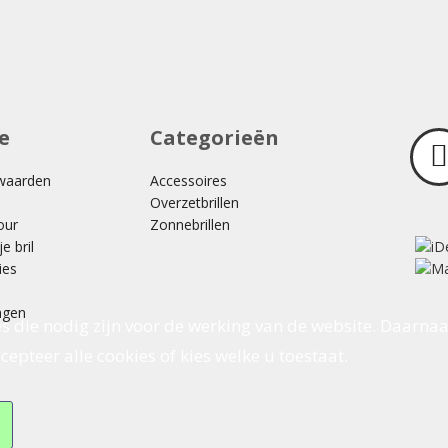
e
Categorieën
waarden
Accessoires
Overzetbrillen
our
Zonnebrillen
e bril
ies
agen
s die nodig zijn voor de werking van de website. Daarnaa
epteer alle cookies of kies welke u toestaat.