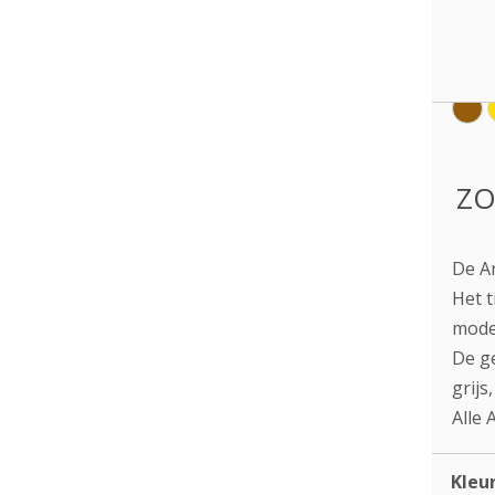
ZO
De A
Het t
moder
De ge
grijs
Alle 
Kleu