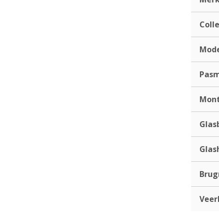
Coll
Mod
Pas
Mont
Glas
Glas
Bru
Veer