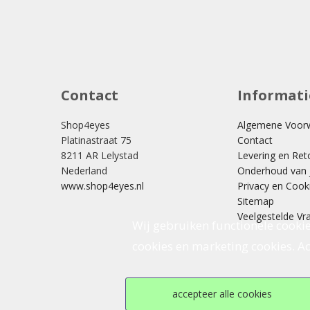
Contact
Informati
Shop4eyes
Algemene Voor
Platinastraat 75
Contact
8211 AR Lelystad
Levering en Ret
Nederland
Onderhoud van j
www.shop4eyes.nl
Privacy en Cook
Sitemap
Veelgestelde Vr
Wij gebruiken functionele cookie
cookies en marketing cookies. Acc
accepteer alle cookies