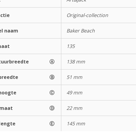
ectie
Original-collection
el naam
Baker Beach
maat
135
uurbreedte
Ⓐ
138 mm
breedte
Ⓑ
51 mm
hoogte
Ⓒ
49 mm
gmaat
Ⓓ
22 mm
lengte
Ⓔ
145 mm