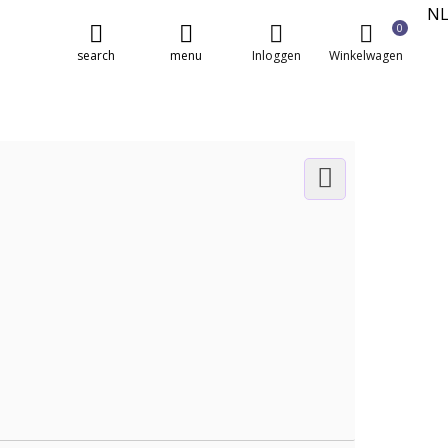
N
0
E
search
menu
Inloggen
Winkelwagen
FR
DE