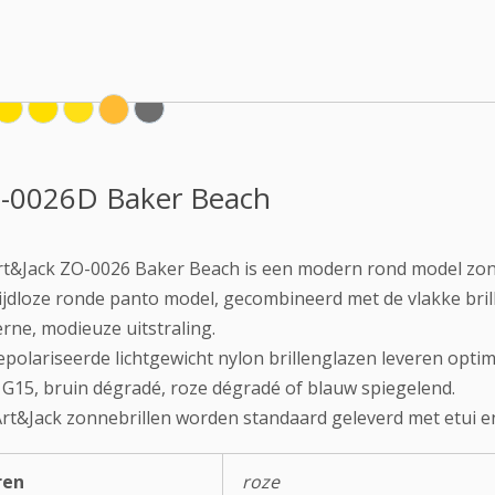
-0026D Baker Beach
rt&Jack ZO-0026 Baker Beach is een modern rond model zon
ijdloze ronde panto model, gecombineerd met de vlakke bril
ne, modieuze uitstraling.
polariseerde lichtgewicht nylon brillenglazen leveren optima
, G15, bruin dégradé, roze dégradé of blauw spiegelend.
Art&Jack zonnebrillen worden standaard geleverd met etui en
ren
roze