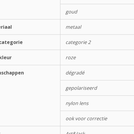
goud
riaal
metaal
categorie
categorie 2
kleur
roze
nschappen
dégradé
gepolariseerd
nylon lens
ook voor correctie
k
Art&Jack