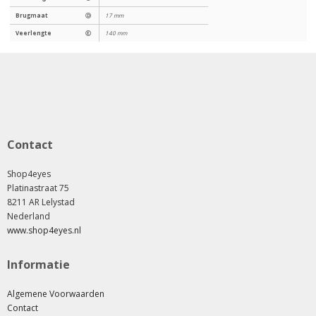
Brugmaat
Ⓓ
17 mm
Veerlengte
Ⓔ
140 mm
Contact
Shop4eyes
Platinastraat 75
8211 AR Lelystad
Nederland
www.shop4eyes.nl
Informatie
Algemene Voorwaarden
Contact