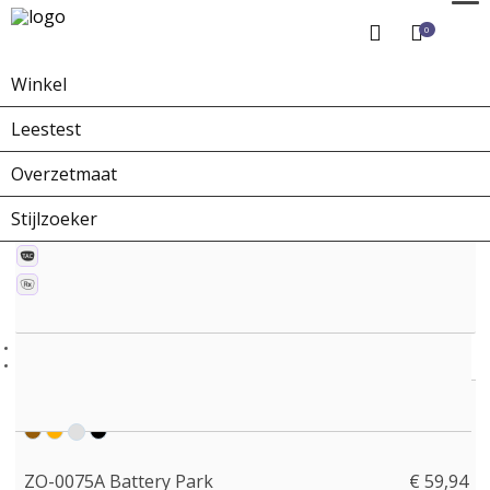
0
Winkel
Home
Winkel
Zonnebrillen
ZO-0075A Battery Park
Leestest
Overzetmaat
Stijlzoeker
ZO-0075A Battery Park
€ 59,94