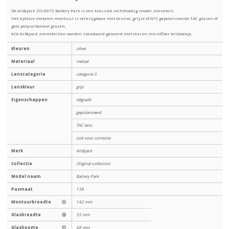
De Art&Jack ZO-0075 Battery Park is een klassiek rechthoekig model zonnebril.
Het tijdloze metalen montuur is verkrijgbaar met bruine, grijze of G15 gepolariseerde TAC glazen of
gele polycarbonaat glazen.
Alle Art&Jack zonnebrillen worden standaard geleverd met etui en microfiber brildoekje.
Kleuren
zilver
Materiaal
metaal
Lenscategorie
categorie 3
Lenskleur
grijs
Eigenschappen
dégradé
gepolariseerd
TAC lens
ook voor correctie
Merk
Art&Jack
Collectie
Original-collection
Model naam
Battery Park
Pasmaat
138
Montuurbreedte
Ⓐ
142 mm
Glasbreedte
Ⓑ
55 mm
Glashoogte
Ⓒ
48 mm