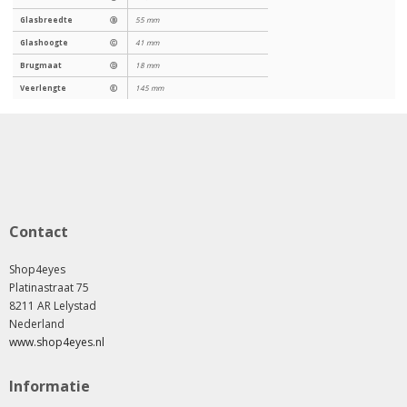
Glasbreedte
Ⓑ
55 mm
Glashoogte
Ⓒ
41 mm
Brugmaat
Ⓓ
18 mm
Veerlengte
Ⓔ
145 mm
Contact
Shop4eyes
Platinastraat 75
8211 AR Lelystad
Nederland
www.shop4eyes.nl
Informatie