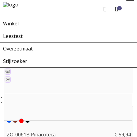
0
Winkel
Home
Winkel
Zonnebrillen
ZO-0061B Pinacoteca
Leestest
Overzetmaat
Stijlzoeker
ZO-0061B Pinacoteca
€ 59,94