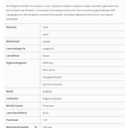
De Art&Jack ZO-0061 Pinacoteca is een stijlvol en modern wayfarer model zonnebril gemaakt van
dun acetaat. De ZO-0061 is leverbaar in 4 modieuze kleuren met zilverkleurige of blauwe CR39
spiegelglazen. Alle Art&Jack zonnebrillen worden standaard geleverd met etui en microvezel
brildoekje.
Kleuren
rood
zwart
Materiaal
acetaat
Lenscategorie
categorie 2
Lenskleur
blauw
Eigenschappen
CR39 lens
flash mirror
niet gepolariseerd
ook voor correctie
Merk
Art&Jack
Collectie
Original-collection
Model naam
Pinacoteca
Lens basiskleur
bruin
Pasmaat
129
Montuurbreedte
Ⓐ
140 mm