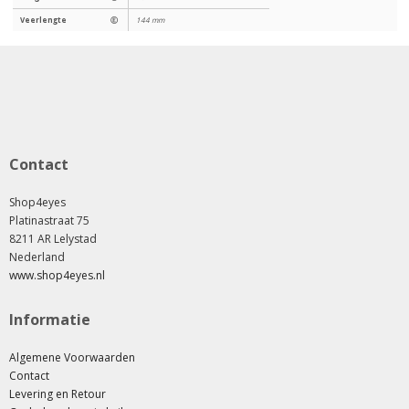
Veerlengte
Ⓔ
144 mm
Contact
Shop4eyes
Platinastraat 75
8211 AR Lelystad
Nederland
www.shop4eyes.nl
Informatie
Algemene Voorwaarden
Contact
Levering en Retour