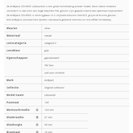
De Art&Jack ZO-0065 LaGuardia is een groot rechthoekig aviator model. Deze stoere metalen
zonnebril is voorzien van hoge kwaliteit TAC glazen zijn gepolariseerd voor optimaal kijkcomfort.
De Art&Jack ZO-0065 is verkrijgbaar in 3 stijlvolle kleuren met G15, grijze of bruine glazen.
Alle Art&Jack zonnebrillen worden standaard geleverd met etui en microfiber brildoekje.
Kleuren
zilver
Materiaal
metaal
Lenscategorie
categorie 3
Lenskleur
grijs
Eigenschappen
gepolariseerd
TAC lens
ook voor correctie
Merk
Art&Jack
Collectie
Original-collection
Model naam
LaGuardia
Pasmaat
140
Montuurbreedte
Ⓐ
144 mm
Glasbreedte
Ⓑ
61 mm
Glashoogte
Ⓒ
49 mm
Brugmaat
Ⓓ
16 mm