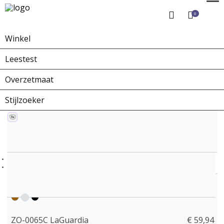
0
Winkel
Home
Winkel
Zonnebrillen
ZO-0065C LaGuardia
Leestest
Overzetmaat
Stijlzoeker
ZO-0065C LaGuardia
€ 59,94