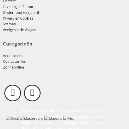
Contact
Levering en Retour
Onderhoud van je bril
Privacy en Cookies
Sitemap
Veelgestelde Vragen
Categorieën
Accessoires
Overzetbrillen
Zonnebrillen
Wij gebruiken functionele cookies die nodig zijn voor
de werking van de website. Daarnaast gebruiken wij
analytische cookies en marketing cookies. Accepteer
alle cookies of kies welke u toestaat.