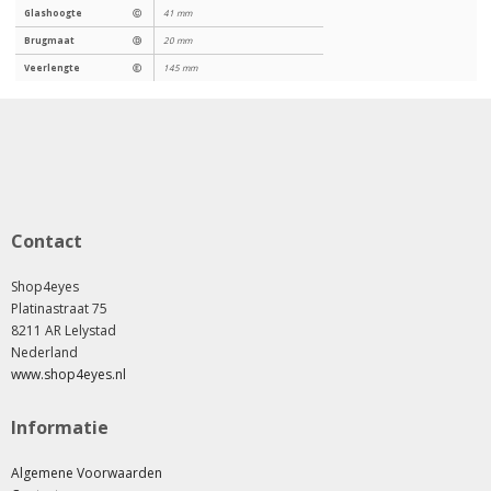
Glashoogte
Ⓒ
41 mm
Brugmaat
Ⓓ
20 mm
Veerlengte
Ⓔ
145 mm
Contact
Shop4eyes
Platinastraat 75
8211 AR Lelystad
Nederland
www.shop4eyes.nl
Informatie
Algemene Voorwaarden