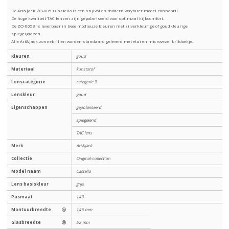
De Art&Jack ZO-0053 Castello is een stijlvol en modern wayfarer model zonnebril.
De hoge kwaliteit TAC lenzen zijn gepolariseerd voor optimaal kijkcomfort.
De ZO-0053 is leverbaar in twee modieuze kleuren met zilverkleurige of goudkleurige
spiegelglazen.
Alle Art&Jack zonnebrillen worden standaard geleverd met etui en microvezel brildoekje.
Kleuren
goud
Materiaal
kunststof
Lenscategorie
categorie 3
Lenskleur
goud
Eigenschappen
gepolariseerd
spiegelend
TAC lens
Merk
Art&Jack
Collectie
Original-collection
Model naam
Castello
Lens basiskleur
grijs
Pasmaat
143
Montuurbreedte
Ⓐ
146 mm
Glasbreedte
Ⓑ
52 mm