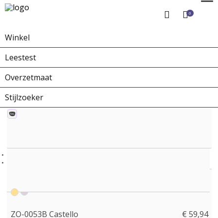
0
Winkel
Home
Winkel
Zonnebrillen
ZO-0053B Castello
Leestest
Overzetmaat
Stijlzoeker
ZO-0053B Castello
€ 59,94