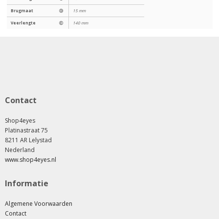
Brugmaat
Ⓓ
15 mm
Veerlengte
Ⓔ
140 mm
Contact
Shop4eyes
Platinastraat 75
8211 AR Lelystad
Nederland
www.shop4eyes.nl
Informatie
Algemene Voorwaarden
Contact