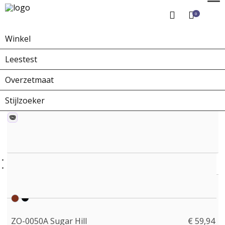
0
Winkel
Home
Winkel
Zonnebrillen
ZO-0050A Sugar Hill
Leestest
Overzetmaat
Stijlzoeker
ZO-0050A Sugar Hill
€ 59,94