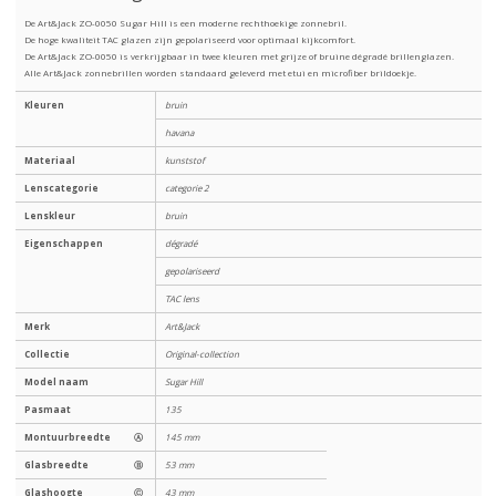
De Art&Jack ZO-0050 Sugar Hill is een moderne rechthoekige zonnebril.
De hoge kwaliteit TAC glazen zijn gepolariseerd voor optimaal kijkcomfort.
De Art&Jack ZO-0050 is verkrijgbaar in twee kleuren met grijze of bruine dégradé brillenglazen.
Alle Art&Jack zonnebrillen worden standaard geleverd met etui en microfiber brildoekje.
Kleuren
bruin
havana
Materiaal
kunststof
Lenscategorie
categorie 2
Lenskleur
bruin
Eigenschappen
dégradé
gepolariseerd
TAC lens
Merk
Art&Jack
Collectie
Original-collection
Model naam
Sugar Hill
Pasmaat
135
Montuurbreedte
Ⓐ
145 mm
Glasbreedte
Ⓑ
53 mm
Glashoogte
Ⓒ
43 mm