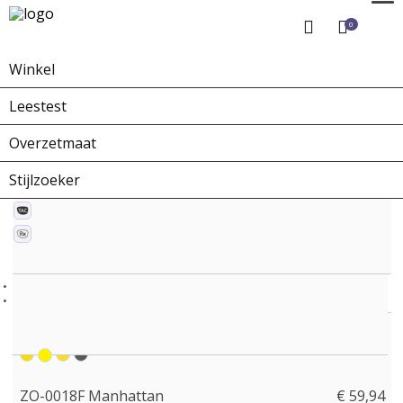
0
Winkel
Home
Winkel
Zonnebrillen
ZO-0018F Manhattan
Leestest
Overzetmaat
Stijlzoeker
ZO-0018F Manhattan
€ 59,94