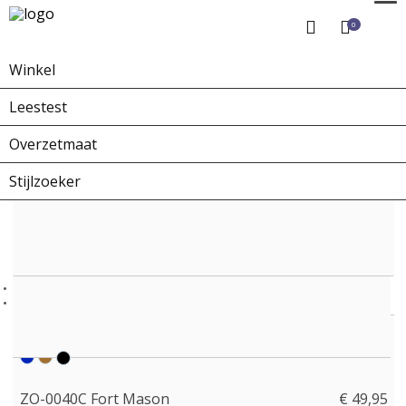
0
Winkel
Home
Winkel
Zonnebrillen
ZO-0040C Fort Mason
Leestest
Overzetmaat
Stijlzoeker
ZO-0040C Fort Mason
€ 49,95