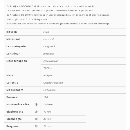
De Art&Jack ZO-0040 Fort Mason is een klassiek rond panto model zonnebril.
De hoge kwaliteit TAC glazen zijn gepolariseerd voor optimaal kijkcomfort.
De Art&Jack ZO-0040 is leverbaar in vier modieuze kleuren met grijze of bruine dégradé
brillenglazen of G15 brillenglazen.
Alle Art&Jack zonnebrillen worden standaard geleverd met etui en microvezel brildoekje.
Kleuren
zwart
Materiaal
kunststof
Lenscategorie
categorie 3
Lenskleur
groengrijs
Eigenschappen
gepolariseerd
TAC lens
Merk
Art&Jack
Collectie
Original-collection
Model naam
Fort Mason
Pasmaat
126
Montuurbreedte
Ⓐ
145 mm
Glasbreedte
Ⓑ
49 mm
Glashoogte
Ⓒ
42 mm
Brugmaat
Ⓓ
21 mm