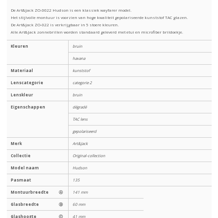
De Art&Jack ZO-0022 Hudson is een klassiek wayfarer model.
Het stijlvolle montuur is voorzien van hoge kwaliteit gepolariseerde kunststof TAC glazen.
De Art&Jack ZO-022 is verkrijgbaar in 5 stoere kleuren.
Alle Art&Jack zonnebrillen worden standaard geleverd met etui en microfiber brildoekje.
Kleuren
bruin
havana
Materiaal
kunststof
Lenscategorie
categorie 2
Lenskleur
bruin
Eigenschappen
dégradé
TAC lens
gepolariseerd
Merk
Art&Jack
Collectie
Original-collection
Model naam
Hudson
Pasmaat
135
Montuurbreedte
Ⓐ
141 mm
Glasbreedte
Ⓑ
60 mm
Glashoogte
Ⓒ
41 mm