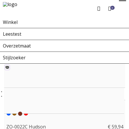
0
Winkel
Home
Winkel
Zonnebrillen
ZO-0022C Hudson
Leestest
Overzetmaat
Stijlzoeker
ZO-0022C Hudson
€ 59,94