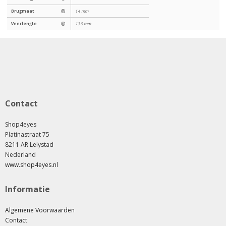
Brugmaat
Ⓓ
14 mm
Veerlengte
Ⓔ
136 mm
Contact
Shop4eyes
Platinastraat 75
8211 AR Lelystad
Nederland
www.shop4eyes.nl
Informatie
Algemene Voorwaarden
Contact